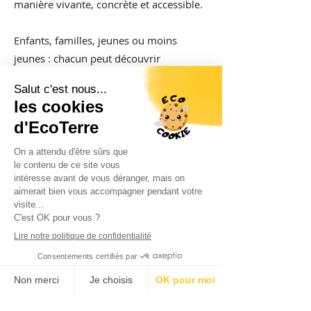
manière vivante, concrète et accessible.
Enfants, familles, jeunes ou moins
jeunes : chacun peut découvrir
comment préserver l’eau au quotidien,
de la salle de bain au jardin, en passant
par l’assiette. Parce que mieux
comprendre, c’est déjà commencer à
agir.
« L’eau est la force motrice de toute
la nature.
»
Léonard de Vinci
Agir
ensemble
, ici et maintenant
Préserver l’eau, c’est prendre soin de ce
qui nous relie tous : notre