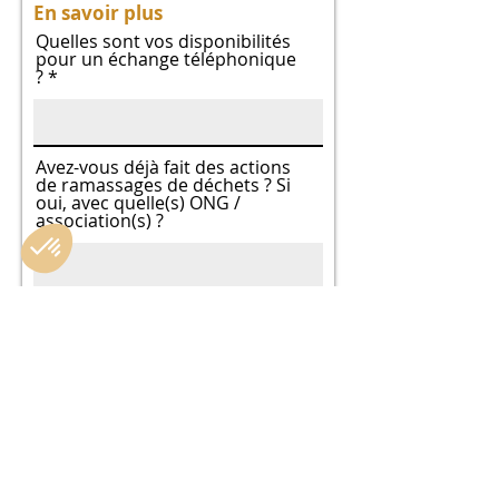
En savoir plus
Quelles sont vos disponibilités
pour un échange téléphonique
?
Avez-vous déjà fait des actions
de ramassages de déchets ? Si
oui, avec quelle(s) ONG /
association(s) ?
Selon vous, combien de
personnes (environ)
participeront au ramassage ?
Comment avez-vous connu
EcoTerre Orvault ?