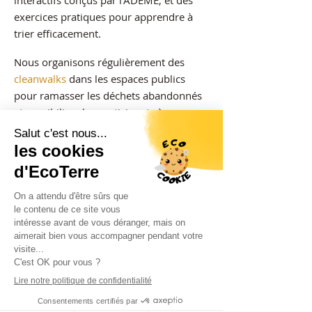
interactifs conçus par l’ADEME, et des
exercices pratiques pour apprendre à
trier efficacement.
Nous organisons régulièrement des
cleanwalks
dans les espaces publics
pour ramasser les déchets abandonnés
et sensibiliser les participants à
l’importance d’un environnement
propre. Ces actions sont des moments
de convivialité et d’impact direct sur
notre cadre de vie.
Par ailleurs, nous participons aux
Digital
Cleanup Days
, une initiative qui vise à
réduire notre empreinte écologique
numérique en triant et supprimant les
fichiers inutiles, mails stockés ou
applications obsolètes. Ce geste simple,
souvent ignoré, contribue à limiter la