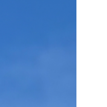
étapes de son traitement avant son
retour dans le milieu naturel. Merci à
Marie-Laure Urvoy pour son animation et
à tous les participants pour leur présence.