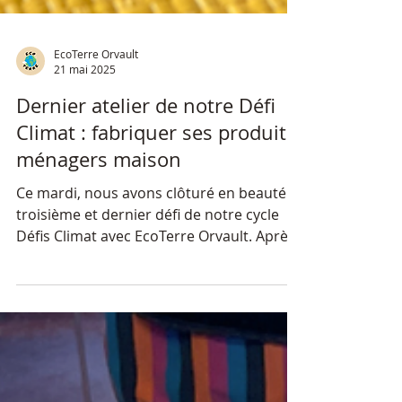
EcoTerre Orvault
21 mai 2025
Dernier atelier de notre Défi
Climat : fabriquer ses produits
ménagers maison
Ce mardi, nous avons clôturé en beauté le
troisième et dernier défi de notre cycle
Défis Climat avec EcoTerre Orvault. Après
plusieurs mois de rencontres,
d’animations et d’échanges, c’est un
atelier de fabrication de produits
ménagers maison zéro déchet qui est
venu marquer la fin de cette belle