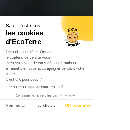
Visite des jardins-maraîchers
de la Magodière
Ce midi, 11 participants ont bravé le froid
pour se rendre aux jardins-maraîchers de
la Magodière dans le cadre de notre défi
climat "Je vais à la ferme à vélo". Une
rencontre enrichissante, animée par
Romain, maraîcher passionné,
accompagné d'Antoine du GAB 44
(Groupement des Agriculteurs
Biologiques de Loire-Atlantique).