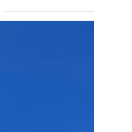
petit budget
Hier soir, l'atelier cuisine dans le cadre de
notre Défi Climat en cours affichait
complet !